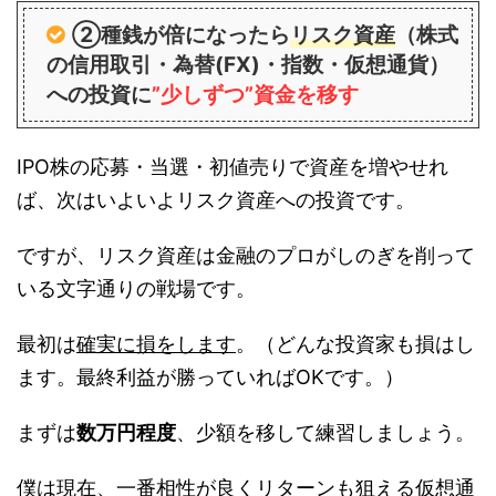
②種銭が倍になったら
リスク資産
（株式
の信用取引・為替(FX)・指数・仮想通貨）
への投資に
”少しずつ”資金を移す
IPO株の応募・当選・初値売りで資産を増やせれ
ば、次はいよいよリスク資産への投資です。
ですが、リスク資産は金融のプロがしのぎを削って
いる文字通りの戦場です。
最初は
確実に損をします
。（どんな投資家も損はし
ます。最終利益が勝っていればOKです。）
まずは
数万円程度
、少額を移して練習しましょう。
僕は現在、一番相性が良くリターンも狙える仮想通