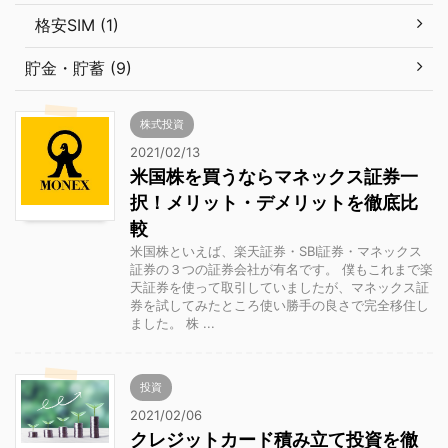
格安SIM (1)
貯金・貯蓄 (9)
株式投資
2021/02/13
米国株を買うならマネックス証券一
択！メリット・デメリットを徹底比
較
米国株といえば、楽天証券・SBI証券・マネックス
証券の３つの証券会社が有名です。 僕もこれまで楽
天証券を使って取引していましたが、マネックス証
券を試してみたところ使い勝手の良さで完全移住し
ました。 株 ...
投資
2021/02/06
クレジットカード積み立て投資を徹