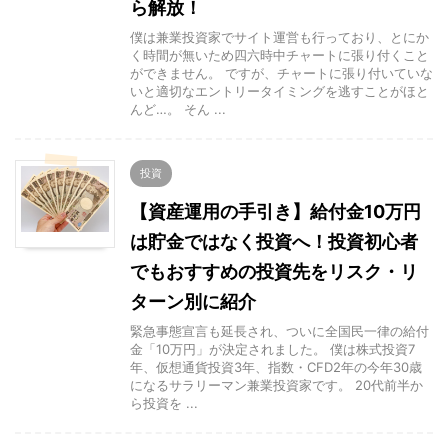
ら解放！
僕は兼業投資家でサイト運営も行っており、とにか
く時間が無いため四六時中チャートに張り付くこと
ができません。 ですが、チャートに張り付いていな
いと適切なエントリータイミングを逃すことがほと
んど…。 そん ...
投資
【資産運用の手引き】給付金10万円
は貯金ではなく投資へ！投資初心者
でもおすすめの投資先をリスク・リ
ターン別に紹介
緊急事態宣言も延長され、ついに全国民一律の給付
金「10万円」が決定されました。 僕は株式投資7
年、仮想通貨投資3年、指数・CFD2年の今年30歳
になるサラリーマン兼業投資家です。 20代前半か
ら投資を ...