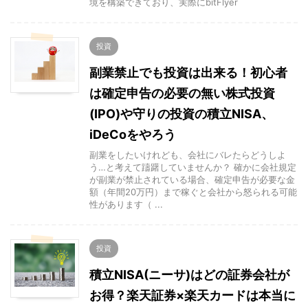
境を構築できており、実際にbitFlyer
投資
副業禁止でも投資は出来る！初心者
は確定申告の必要の無い株式投資
(IPO)や守りの投資の積立NISA、
iDeCoをやろう
副業をしたいけれども、会社にバレたらどうしよ
う…と考えて躊躇していませんか？ 確かに会社規定
が副業が禁止されている場合、確定申告が必要な金
額（年間20万円）まで稼ぐと会社から怒られる可能
性があります（ ...
投資
積立NISA(ニーサ)はどの証券会社が
お得？楽天証券×楽天カードは本当に