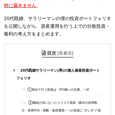
対に届きません
。
20代既婚、サラリーマンの僕の投資ポートフォリオ
を公開しながら、資産運用を行う上での分散投資・
複利の考え方をまとめます。
目次
[
非表示
]
1
20代既婚サラリーマン(男)の個人資産投資ポート
フォリオ
1.1
①初めて行う投資は「IPO株への応募」一択
1.2
②種銭が倍になったらリスク資産（株式の信用取
引・為替(FX)・指数・仮想通貨）への投資に”少しずつ”資