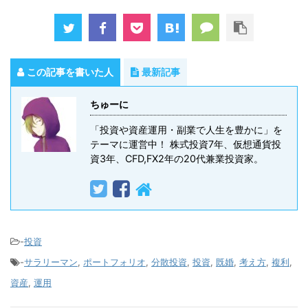
この記事を書いた人
最新記事
ちゅーに
「投資や資産運用・副業で人生を豊かに」を
テーマに運営中！ 株式投資7年、仮想通貨投
資3年、CFD,FX2年の20代兼業投資家。
-
投資
-
サラリーマン
,
ポートフォリオ
,
分散投資
,
投資
,
既婚
,
考え方
,
複利
,
資産
,
運用