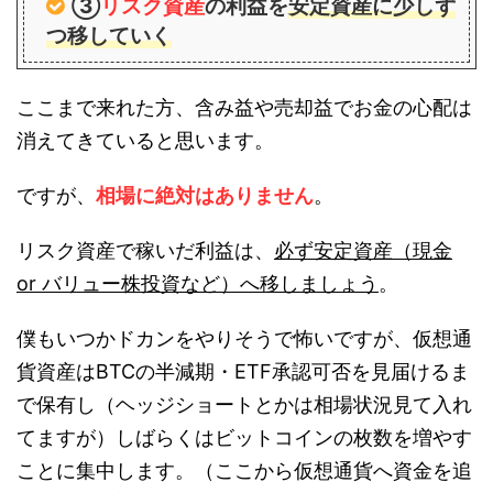
③
リスク資産
の利益を
安定資産に少しず
つ移していく
ここまで来れた方、含み益や売却益でお金の心配は
消えてきていると思います。
ですが、
相場に絶対はありません
。
リスク資産で稼いだ利益は、
必ず安定資産（現金
or バリュー株投資など）へ移しましょう
。
僕もいつかドカンをやりそうで怖いですが、仮想通
貨資産はBTCの半減期・ETF承認可否を見届けるま
で保有し（ヘッジショートとかは相場状況見て入れ
てますが）しばらくはビットコインの枚数を増やす
ことに集中します。（ここから仮想通貨へ資金を追