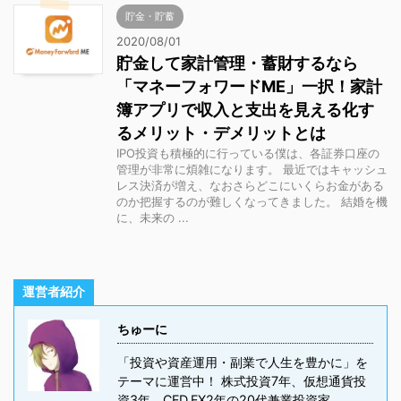
貯金・貯蓄
2020/08/01
貯金して家計管理・蓄財するなら
「マネーフォワードME」一択！家計
簿アプリで収入と支出を見える化す
るメリット・デメリットとは
IPO投資も積極的に行っている僕は、各証券口座の
管理が非常に煩雑になります。 最近ではキャッシュ
レス決済が増え、なおさらどこにいくらお金がある
のか把握するのが難しくなってきました。 結婚を機
に、未来の ...
運営者紹介
ちゅーに
「投資や資産運用・副業で人生を豊かに」を
テーマに運営中！ 株式投資7年、仮想通貨投
資3年、CFD,FX2年の20代兼業投資家。