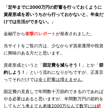
『
定年までに2000万円の貯蓄を行っておくように
資産形成を若いうちから行っておかないと、年金だ
けでは生活ができない。
』
金融庁から
衝撃のレポート
が発表されました。
当サイトをご覧の方は、少なからず資産運用や投資
に興味のある方だと思います。
資産形成というと「
固定費を減らそう！
」とか「
節
約しよう！
」という流れになりがちですが、正直言
ってそれだけでは
全く貯蓄は増えません
。
固定費の見直しで年間数十万節約できるのであれば
やる必要はあると思いますが、年間数万円の節約を
しても
どう考えても老後2000万なんて数字には
絶