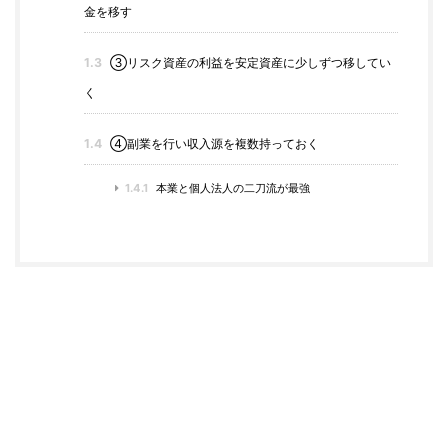
金を移す
1.3
③リスク資産の利益を安定資産に少しずつ移してい
く
1.4
④副業を行い収入源を複数持っておく
1.4.1
本業と個人法人の二刀流が最強