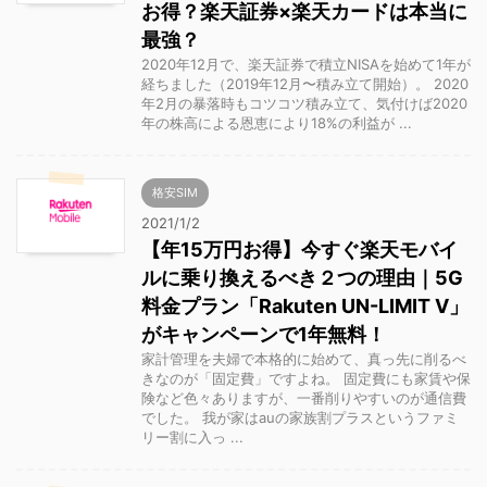
お得？楽天証券×楽天カードは本当に
最強？
2020年12月で、楽天証券で積立NISAを始めて1年が
経ちました（2019年12月〜積み立て開始）。 2020
年2月の暴落時もコツコツ積み立て、気付けば2020
年の株高による恩恵により18%の利益が ...
格安SIM
2021/1/2
【年15万円お得】今すぐ楽天モバイ
ルに乗り換えるべき２つの理由｜5G
料金プラン「Rakuten UN-LIMIT V」
がキャンペーンで1年無料！
家計管理を夫婦で本格的に始めて、真っ先に削るべ
きなのが「固定費」ですよね。 固定費にも家賃や保
険など色々ありますが、一番削りやすいのが通信費
でした。 我が家はauの家族割プラスというファミ
リー割に入っ ...