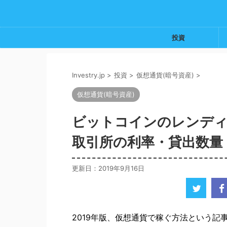
投資
Investry.jp
>
投資
>
仮想通貨(暗号資産)
>
仮想通貨(暗号資産)
ビットコインのレンディ
取引所の利率・貸出数量
更新日：
2019年9月16日
2019年版、仮想通貨で稼ぐ方法という記