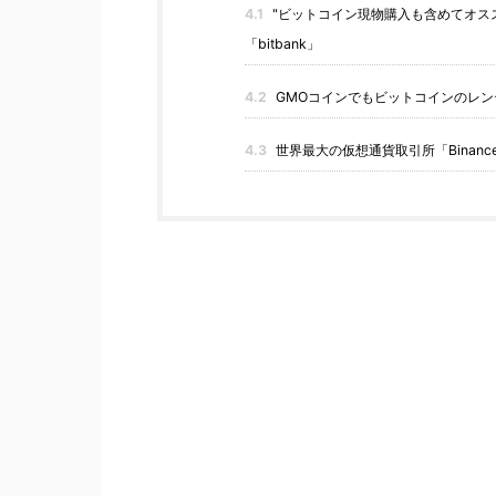
4.1
"ビットコイン現物購入も含めてオス
「bitbank」
4.2
GMOコインでもビットコインのレン
4.3
世界最大の仮想通貨取引所「Binan