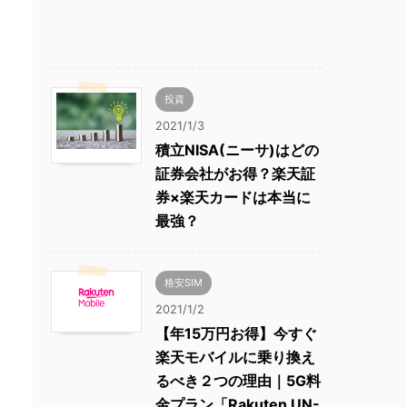
投資
2021/1/3
積立NISA(ニーサ)はどの
証券会社がお得？楽天証
券×楽天カードは本当に
最強？
格安SIM
2021/1/2
【年15万円お得】今すぐ
楽天モバイルに乗り換え
るべき２つの理由｜5G料
金プラン「Rakuten UN-