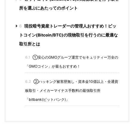
所を選ぶにあたってのポイント
6
現役暗号資産トレーダーの管理人おすすめ！ビッ
トコイン(Bitcoin/BTC)の現物取引を行うのに最適な
取引所とは
6.1
①安心のGMOグループ運営でセキュリティー万全の
「GMOコイン」が最もおすすめ！
6.2
②ハッキング被害歴無し・資本金10億以上・全通貨
板取引・メイカーマイナス手数料の最強取引所
「bitbank(ビットバンク)」