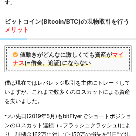
す。
ビットコイン(Bitcoin/BTC)の現物取引を行う
メリット
値動きがどんなに激しくても
資産が
マイ
ナス
(=借金、追証)にならない
僕は現在ではレバレッジ取引を主体にトレードして
いますが、これまで数多くのロスカットによる資産
を失いました。
つい先日(2019年5月)もbitFlyerでショートポジショ
ンのロスカット連鎖（=フラッシュクラッシュ)によ
り、
証拠金162万に対して-150万の損失
を"1日"で出