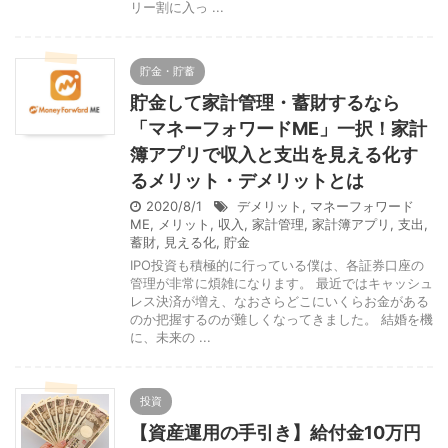
リー割に入っ ...
貯金・貯蓄
貯金して家計管理・蓄財するなら
「マネーフォワードME」一択！家計
簿アプリで収入と支出を見える化す
るメリット・デメリットとは
2020/8/1
デメリット
,
マネーフォワード
ME
,
メリット
,
収入
,
家計管理
,
家計簿アプリ
,
支出
,
蓄財
,
見える化
,
貯金
IPO投資も積極的に行っている僕は、各証券口座の
管理が非常に煩雑になります。 最近ではキャッシュ
レス決済が増え、なおさらどこにいくらお金がある
のか把握するのが難しくなってきました。 結婚を機
に、未来の ...
投資
【資産運用の手引き】給付金10万円