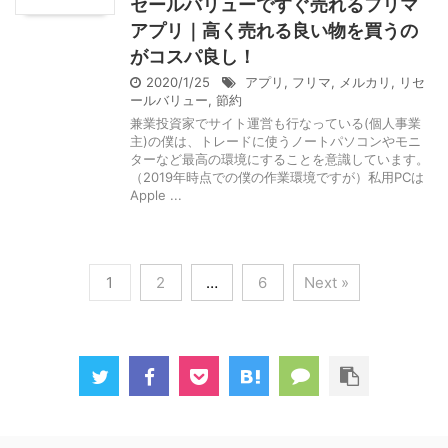
セールバリューですぐ売れるフリマ
アプリ｜高く売れる良い物を買うの
がコスパ良し！
2020/1/25
アプリ
,
フリマ
,
メルカリ
,
リセ
ールバリュー
,
節約
兼業投資家でサイト運営も行なっている(個人事業
主)の僕は、トレードに使うノートパソコンやモニ
ターなど最高の環境にすることを意識しています。
（2019年時点での僕の作業環境ですが）私用PCは
Apple ...
1
2
…
6
Next »