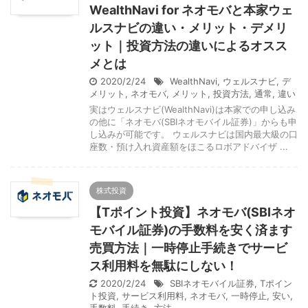
WealthNavi for ネオモバと本家ウェ
ルスナビの違い・メリット・デメリ
ット｜投資方法の違いによるオスス
メとは
2020/2/24
WealthNavi
,
ウェルスナビ
,
デ
メリット
,
ネオモバ
,
メリット
,
投資方法
,
通常
,
違い
実はウェルスナビ(WealthNavi)は本家での申し込み
の他に「ネオモバ(SBIネオモバイル証券)」からも申
し込みが可能です。 ウェルスナビは国内最大級の口
座数・預け入れ資産額をほこるロボアドバイザ ...
株式投資
【Tポイント投資】ネオモバ(SBIネオ
モバイル証券)の手数料を安く済ます
売買方法｜一時停止手続きでサービ
ス利用料を無駄にしない！
2020/2/24
SBIネオモバイル証券
,
Tポイン
ト投資
,
サービス利用料
,
ネオモバ
,
一時停止
,
安い
,