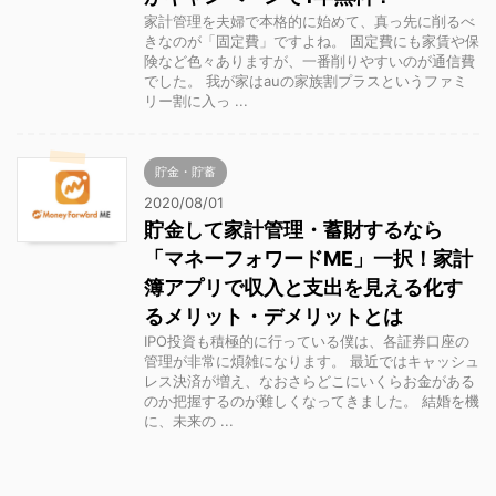
家計管理を夫婦で本格的に始めて、真っ先に削るべ
きなのが「固定費」ですよね。 固定費にも家賃や保
険など色々ありますが、一番削りやすいのが通信費
でした。 我が家はauの家族割プラスというファミ
リー割に入っ ...
貯金・貯蓄
2020/08/01
貯金して家計管理・蓄財するなら
「マネーフォワードME」一択！家計
簿アプリで収入と支出を見える化す
るメリット・デメリットとは
IPO投資も積極的に行っている僕は、各証券口座の
管理が非常に煩雑になります。 最近ではキャッシュ
レス決済が増え、なおさらどこにいくらお金がある
のか把握するのが難しくなってきました。 結婚を機
に、未来の ...