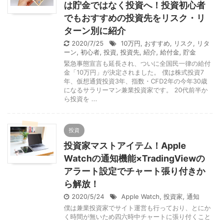
は貯金ではなく投資へ！投資初心者
でもおすすめの投資先をリスク・リ
ターン別に紹介
2020/7/25
10万円
,
おすすめ
,
リスク
,
リタ
ーン
,
初心者
,
投資
,
投資先
,
紹介
,
給付金
,
貯金
緊急事態宣言も延長され、ついに全国民一律の給付
金「10万円」が決定されました。 僕は株式投資7
年、仮想通貨投資3年、指数・CFD2年の今年30歳
になるサラリーマン兼業投資家です。 20代前半か
ら投資を ...
投資
投資家マストアイテム！Apple
Watchの通知機能×TradingViewの
アラート設定でチャート張り付きか
ら解放！
2020/5/24
Apple Watch
,
投資家
,
通知
僕は兼業投資家でサイト運営も行っており、とにか
く時間が無いため四六時中チャートに張り付くこと