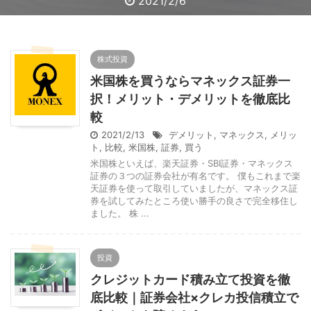
2020/5/24
2020/2/24
2020/7/25
2020/7/25
2020/7/18
2021/2/13
2021/2/6
2020/8/1
2021/1/3
2021/1/2
株式投資
米国株を買うならマネックス証券一
択！メリット・デメリットを徹底比
較
2021/2/13
デメリット
,
マネックス
,
メリッ
ト
,
比較
,
米国株
,
証券
,
買う
米国株といえば、楽天証券・SBI証券・マネックス
証券の３つの証券会社が有名です。 僕もこれまで楽
天証券を使って取引していましたが、マネックス証
券を試してみたところ使い勝手の良さで完全移住し
ました。 株 ...
投資
クレジットカード積み立て投資を徹
底比較｜証券会社×クレカ投信積立で