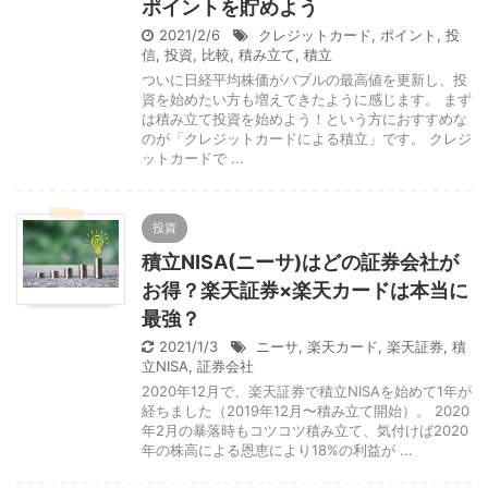
ポイントを貯めよう
2021/2/6
クレジットカード
,
ポイント
,
投
信
,
投資
,
比較
,
積み立て
,
積立
ついに日経平均株価がバブルの最高値を更新し、投
資を始めたい方も増えてきたように感じます。 まず
は積み立て投資を始めよう！という方におすすめな
のが「クレジットカードによる積立」です。 クレジ
ットカードで ...
投資
積立NISA(ニーサ)はどの証券会社が
お得？楽天証券×楽天カードは本当に
最強？
2021/1/3
ニーサ
,
楽天カード
,
楽天証券
,
積
立NISA
,
証券会社
2020年12月で、楽天証券で積立NISAを始めて1年が
経ちました（2019年12月〜積み立て開始）。 2020
年2月の暴落時もコツコツ積み立て、気付けば2020
年の株高による恩恵により18%の利益が ...