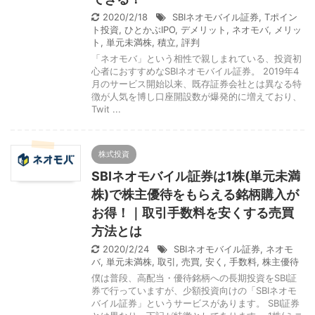
2020/2/18
SBIネオモバイル証券
,
Tポイン
ト投資
,
ひとかぶIPO
,
デメリット
,
ネオモバ
,
メリッ
ト
,
単元未満株
,
積立
,
評判
「ネオモバ」という相性で親しまれている、投資初
心者におすすめなSBIネオモバイル証券。 2019年4
月のサービス開始以来、既存証券会社とは異なる特
徴が人気を博し口座開設数が爆発的に増えており、
Twit ...
株式投資
SBIネオモバイル証券は1株(単元未満
株)で株主優待をもらえる銘柄購入が
お得！｜取引手数料を安くする売買
方法とは
2020/2/24
SBIネオモバイル証券
,
ネオモ
バ
,
単元未満株
,
取引
,
売買
,
安く
,
手数料
,
株主優待
僕は普段、高配当・優待銘柄への長期投資をSBI証
券で行っていますが、少額投資向けの「SBIネオモ
バイル証券」というサービスがあります。 SBI証券