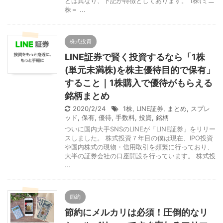
とは異なり、下記が特徴としてあります。 1株(ミニ
株＝ ...
株式投資
LINE証券で賢く投資するなら「1株
(単元未満株)を株主優待目的で保有」
すること｜1株購入で優待がもらえる
銘柄まとめ
2020/2/24
1株
,
LINE証券
,
まとめ
,
スプレ
ッド
,
保有
,
優待
,
手数料
,
投資
,
銘柄
ついに国内大手SNSのLINEが「LINE証券」をリリー
スしました。 株式投資７年目の僕は現在、IPO投資
や国内株式の現物・信用取引を頻繁に行っており、
大半の証券会社の口座開設を行っています。 株式投
...
節約
節約にメルカリは必須！圧倒的なリ