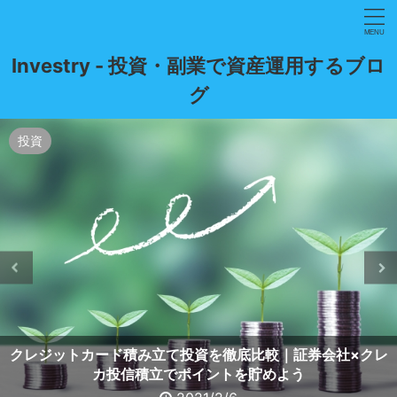
Investry - 投資・副業で資産運用するブロ
グ
株式投資
投資
投資
格安SIM
貯金・貯蓄
投資
投資
保険
株式投資
株式投資
【7年愛用】楽天証券のメリット・デメリットを投資家目線
貯金して家計管理・蓄財するなら「マネーフォワードME」
【年15万円お得】今すぐ楽天モバイルに乗り換えるべき２
【資産運用の手引き】給付金10万円は貯金ではなく投資
投資家マストアイテム！Apple Watchの通知機能
クレジットカード積み立て投資を徹底比較｜証券会社×クレ
WealthNavi for ネオモバと本家ウェルスナビの違い・メリ
つの理由｜5G料金プラン「Rakuten UN-LIMIT V」がキャ
で解説｜楽天ポイント投資・ポイント還元・積立NISAが高
米国株を買うならマネックス証券一択！メリット・デメリ
へ！投資初心者でもおすすめの投資先をリスク・リターン
「終身医療保険」への加入を決断｜入院費を補償される安
積立NISA(ニーサ)はどの証券会社がお得？楽天証券×楽天
×TradingViewのアラート設定でチャート張り付きから解
一択！家計簿アプリで収入と支出を見える化するメリッ
ット・デメリット｜投資方法の違いによるオススメとは
カ投信積立でポイントを貯めよう
カードは本当に最強？
ンペーンで1年無料！
ト・デメリットとは
ットを徹底比較
別に紹介
評判！
放！
心感