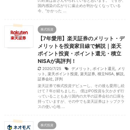
の対策は皆さんやられていると思います。 ですが、
国内感染の広がりに歯止めが利かなくなっている
今、"かかった ...
株式投資
【7年愛用】楽天証券のメリット・デ
メリットを投資家目線で解説｜楽天
ポイント投資・ポイント還元・積立
NISAが高評判！
2020/7/25
デメリット
,
ポイント還元
,
メリ
ット
,
楽天ポイント投資
,
楽天証券
,
積立NISA
,
解説
,
証券会社
,
評判
楽天証券で株式投資デビューし、その後も愛用し続
けて７年が経ちました。 僕はIPO投資を欠かさず行
っていることもあり国内の大半の証券会社の口座を
持っていますが、その中でも楽天証券はトップクラ
スの使い心地 ...
株式投資