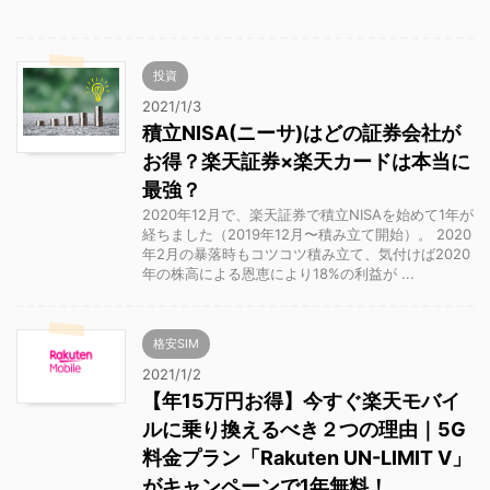
投資
2021/1/3
積立NISA(ニーサ)はどの証券会社が
お得？楽天証券×楽天カードは本当に
最強？
2020年12月で、楽天証券で積立NISAを始めて1年が
経ちました（2019年12月〜積み立て開始）。 2020
年2月の暴落時もコツコツ積み立て、気付けば2020
年の株高による恩恵により18%の利益が ...
格安SIM
2021/1/2
【年15万円お得】今すぐ楽天モバイ
ルに乗り換えるべき２つの理由｜5G
料金プラン「Rakuten UN-LIMIT V」
がキャンペーンで1年無料！