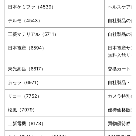
日本ケミファ（4539）
ヘルスケア商
テルモ（4543）
自社製品の優
三菱マテリアル（5711）
自社製品の割
日本電産（6594）
日本電産サン
無料入館リー
東光高岳（6617）
交換カートリ
京セラ（6971）
自社製品・サ
リコー（7752）
カメラ特別価
松風（7979）
優待価格販売
上新電機（8173）
買物優待券