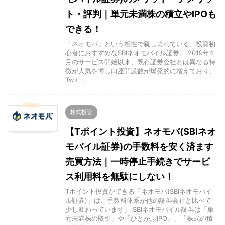
ト・評判｜単元未満株の積立やIPOも
できる！
「ネオモバ」という相性で親しまれている、投資初
心者におすすめなSBIネオモバイル証券。 2019年4
月のサービス開始以来、既存証券会社とは異なる特
徴が人気を博し口座開設数が爆発的に増えており、
Twit ...
株式投資
【Tポイント投資】ネオモバ(SBIネオ
モバイル証券)の手数料を安く済ます
売買方法｜一時停止手続きでサービ
ス利用料を無駄にしない！
Tポイント投資ができる「ネオモバ(SBIネオモバイ
ル証券)」は、手数料体系が他の証券会社と比べて
少し変わっています。 SBIネオモバイル証券は「単
元未満株の取引」や「ひとかぶIPO」、「株式の積