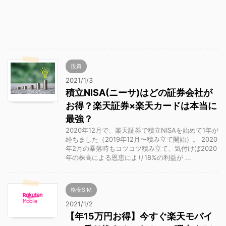
投資
2021/1/3
積立NISA(ニーサ)はどの証券会社が
お得？楽天証券×楽天カードは本当に
最強？
2020年12月で、楽天証券で積立NISAを始めて1年が
経ちました（2019年12月〜積み立て開始）。 2020
年2月の暴落時もコツコツ積み立て、気付けば2020
年の株高による恩恵により18%の利益が ...
格安SIM
2021/1/2
【年15万円お得】今すぐ楽天モバイ