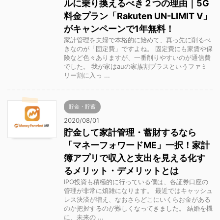
ルに乗り換えるべき２つの理由｜5G
料金プラン「Rakuten UN-LIMIT V」
がキャンペーンで1年無料！
家計管理を夫婦で本格的に始めて、真っ先に削るべ
きなのが「固定費」ですよね。 固定費にも家賃や保
険など色々ありますが、一番削りやすいのが通信費
でした。 我が家はauの家族割プラスというファミ
リー割に入っ ...
貯金・貯蓄
2020/08/01
貯金して家計管理・蓄財するなら
「マネーフォワードME」一択！家計
簿アプリで収入と支出を見える化す
るメリット・デメリットとは
IPO投資も積極的に行っている僕は、各証券口座の
管理が非常に煩雑になります。 最近ではキャッシュ
レス決済が増え、なおさらどこにいくらお金がある
のか把握するのが難しくなってきました。 結婚を機
に、未来の ...