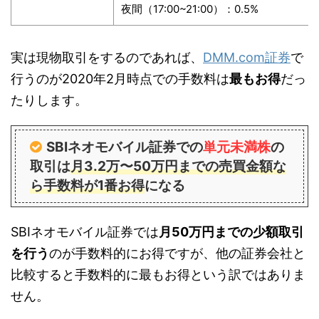
夜間（17:00~21:00）：0.5%
実は現物取引をするのであれば、
DMM.com証券
で
行うのが2020年2月時点での手数料は
最もお得
だっ
たりします。
SBIネオモバイル証券での
単元未満株
の
取引は
月3.2万〜50万円までの売買金額な
ら手数料が1番お得
になる
SBIネオモバイル証券では
月50万円までの少額取引
を行う
のが手数料的にお得ですが、他の証券会社と
比較すると手数料的に最もお得という訳ではありま
せん。