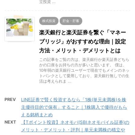
立投資 ...
株式投資
貯金・貯蓄
楽天銀行と楽天証券を繋ぐ「マネー
ブリッジ」がおすすめな理由｜設定
方法・メリット・デメリットとは
この記事をご覧の方は、楽天銀行か楽天証券どちら
かの口座をお持ちの方が多いと思います。 僕は、
10年弱の楽天銀行ユーザーで現在でもメインのネッ
トバンクとして愛用しており、楽天銀行無しでの生
活は考えられま ...
PREV
LINE証券で賢く投資するなら「1株(単元未満株)を株
主優待目的で保有」すること｜1株購入で優待がもら
える銘柄まとめ
NEXT
【Tポイント投資】ネオモバ(SBIネオモバイル証券)の
メリット・デメリット・評判｜単元未満株の積立や