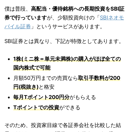
僕は普段、
高配当・優待銘柄への長期投資をSBI証
券で行っています
が、少額投資向けの「
SBIネオモ
バイル証券
」というサービスがあります。
SBI証券とは異なり、下記が特徴としてあります。
1株(ミニ株＝単元未満株)の購入がほぼ全ての
国内株式で可能
月額50万円までの売買なら
取引手数料が200
円(税抜き)
と格安
毎月Tポイント200円分
がもらえる
Tポイントでの投資
ができる
そのため、投資家目線で各証券会社を比較した結