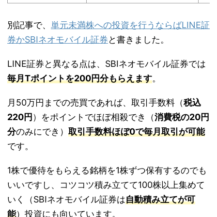
別記事で、
単元未満株への投資を行うならばLINE証
券かSBIネオモバイル証券
と書きました。
LINE証券と異なる点は、SBIネオモバイル証券では
毎月Tポイントを200円分もらえます
。
月50万円までの売買であれば、取引手数料（
税込
220円
）をポイントでほぼ相殺でき（
消費税の20円
分
のみにでき）
取引手数料ほぼ0で毎月取引が可能
です。
1株で優待をもらえる銘柄を1株ずつ保有するのでも
いいですし、コツコツ積み立てて100株以上集めて
いく（SBIネオモバイル証券は
自動積み立てが可
能
）投資にも向いています。