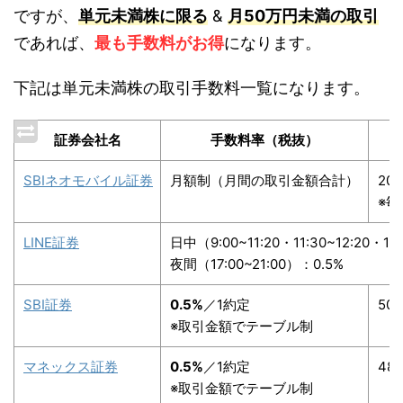
ですが、
単元未満株に限る
&
月50万円未満の取引
であれば、
最も手数料がお得
になります。
下記は単元未満株の取引手数料一覧になります。
証券会社名
手数料率（税抜）
SBIネオモバイル証券
月額制（月間の取引金額合計）
20
※毎
LINE証券
日中（9:00~11:20・11:30~12:20・12
夜間（17:00~21:00）：0.5%
SBI証券
0.5%
／1約定
50
※取引金額でテーブル制
マネックス証券
0.5%
／1約定
48
※取引金額でテーブル制