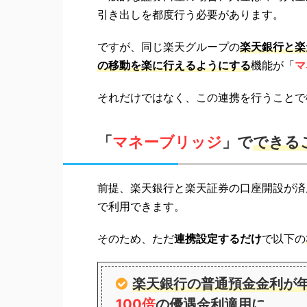
引き出しを都度行う必要があります。
ですが、同じ楽天グループの
楽天銀行と楽
の移動を楽に行えるようにする
機能が「
マ
それだけではなく、この連携を行うことで
「
マネーブリッジ
」で
できる
前提、楽天銀行と楽天証券の口座開設が済
で利用できます。
そのため、ただ
連携設定するだけ
で以下の
楽天銀行の普通預金金利が年0
100倍
の
優遇金利
適用に