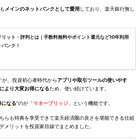
も
メインのネットバンクとして愛用
しており、楽天銀行無し
メリット・評判とは｜手数料無料やポイント還元など10年利用
トバンク！
すが、投資初心者時代から
アプリや取引ツールの使いやす
により大変お得になる
ため、使い続けています。
得になる
"のが「
マネーブリッジ
」という機能です。
ちらも特典を享受できて楽天経済圏の良さを堪能できる仕組
デメリットを投資家目線でまとめました。