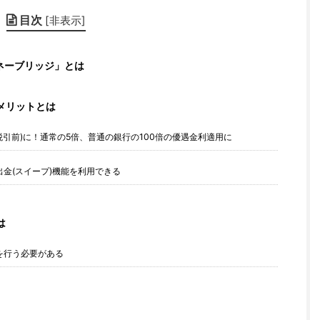
目次
[
非表示
]
ネーブリッジ」とは
メリットとは
(税引前)に！通常の5倍、普通の銀行の100倍の優遇金利適用に
金(スイープ)機能を利用できる
は
を行う必要がある