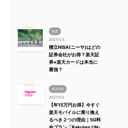
投資
2021/1/3
積立NISA(ニーサ)はどの
証券会社がお得？楽天証
券×楽天カードは本当に
最強？
格安SIM
2021/1/2
【年15万円お得】今すぐ
楽天モバイルに乗り換え
るべき２つの理由｜5G料
金プラン「Rakuten UN-