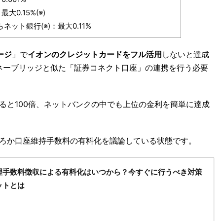
大0.15%(※)
ネット銀行(※)：最大0.11%
ージ
」で
イオンのクレジットカードをフル活用
しないと達成
ネーブリッジと似た「証券コネクト口座」の連携を行う必要
ると100倍、ネットバンクの中でも上位の金利を簡単に達成
ろか口座維持手数料の有料化を議論している状態です。
理手数料徴収による有料化はいつから？今すぐに行うべき対策
ットとは