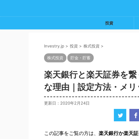
投資
Investry.jp
>
投資
>
株式投資
>
株式投資
貯金・貯蓄
楽天銀行と楽天証券を繋
な理由｜設定方法・メリ
更新日：
2020年2月24日
この記事をご覧の方は、
楽天銀行か楽天証