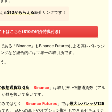
います。
える
$10がもらえる
紹介リンクです！
トはこちら($10の紹介特典付き)
「Binance」もBinance Futuresによる高レバレッジ
ィングなど総合的には世界一の取引所です。
ょう。
の仮想通貨取引所
「
Binance
」は取り扱い仮想通貨数（アル
）が群を抜いて多いです。
のみではなく「
Binance Futures
」では
最大レバレッジ125
もでき、IEOへの傘下やオプション取引もできるセキュリテ