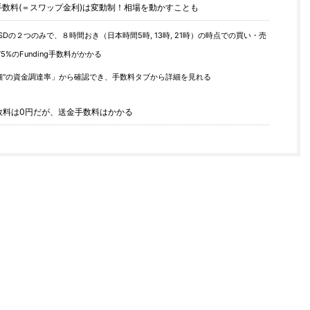
ing手数料(＝スワップ金利)は変動制！相場を動かすことも
H/USDの２つのみで、８時間おき（日本時間5時, 13時, 21時）の時点での買い・売
75%のFunding手数料がかかる
の詳細"の資金調達率」から確認でき、手数料タブから詳細を見れる
手数料は0円だが、送金手数料はかかる