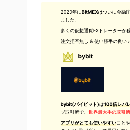
2020年に
BitMEX
はついに金融
ました。
多くの仮想通貨FXトレーダーが
注文拒否無し & 使い勝手の良
bybit
bybit(バイビット)
は
100倍レバ
ブ取引所で、
世界最大手の取引
アプリがとても使いやすい
こと