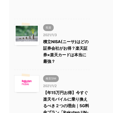
投資
2021/1/3
積立NISA(ニーサ)はどの
証券会社がお得？楽天証
券×楽天カードは本当に
最強？
格安SIM
2021/1/2
【年15万円お得】今すぐ
楽天モバイルに乗り換え
るべき２つの理由｜5G料
金プラン「Rakuten UN-