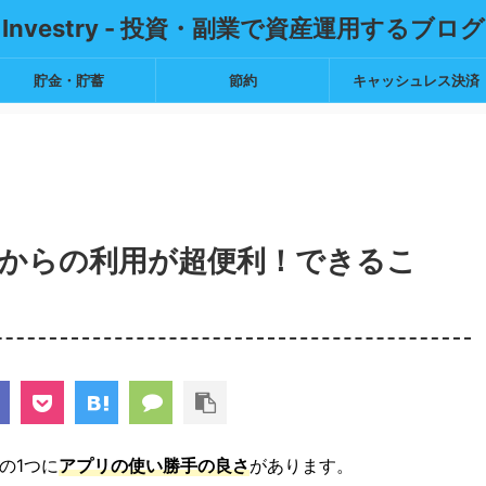
Investry - 投資・副業で資産運用するブログ
貯金・貯蓄
節約
キャッシュレス決済
からの利用が超便利！できるこ
の1つに
アプリの使い勝手の良さ
があります。