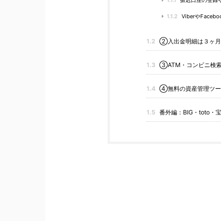
1.1.1
振込口座の登録
1.1.2
ViberやFac
1.2
②入出金明細は３ヶ月
1.3
③ATM・コンビニ検
1.4
④無料の資産管理ツー
1.5
番外編：BIG・tot