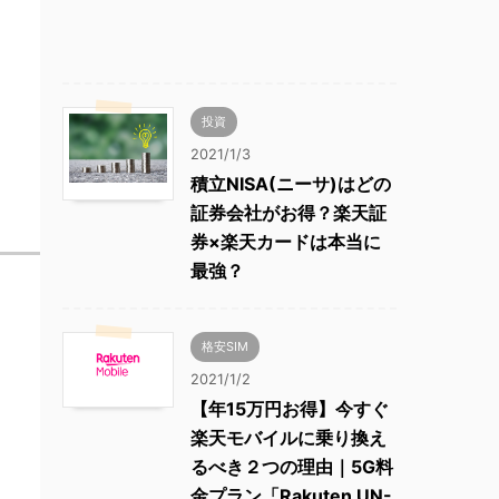
投資
2021/1/3
積立NISA(ニーサ)はどの
証券会社がお得？楽天証
券×楽天カードは本当に
最強？
格安SIM
2021/1/2
【年15万円お得】今すぐ
楽天モバイルに乗り換え
るべき２つの理由｜5G料
金プラン「Rakuten UN-