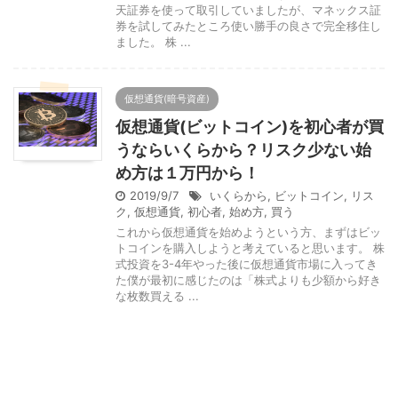
天証券を使って取引していましたが、マネックス証
券を試してみたところ使い勝手の良さで完全移住し
ました。 株 ...
仮想通貨(暗号資産)
仮想通貨(ビットコイン)を初心者が買
うならいくらから？リスク少ない始
め方は１万円から！
2019/9/7
いくらから
,
ビットコイン
,
リス
ク
,
仮想通貨
,
初心者
,
始め方
,
買う
これから仮想通貨を始めようという方、まずはビッ
トコインを購入しようと考えていると思います。 株
式投資を3-4年やった後に仮想通貨市場に入ってき
た僕が最初に感じたのは「株式よりも少額から好き
な枚数買える ...