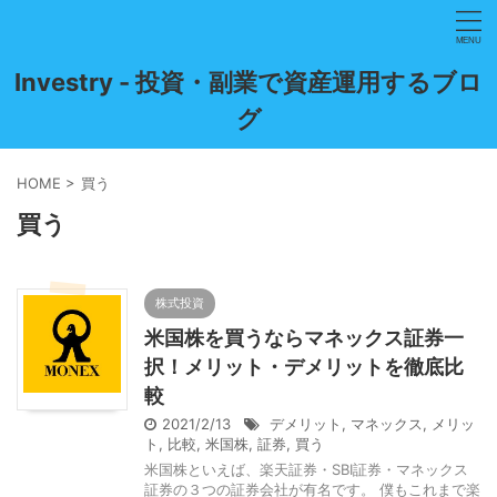
Investry - 投資・副業で資産運用するブロ
グ
HOME
>
買う
買う
株式投資
米国株を買うならマネックス証券一
択！メリット・デメリットを徹底比
較
2021/2/13
デメリット
,
マネックス
,
メリッ
ト
,
比較
,
米国株
,
証券
,
買う
米国株といえば、楽天証券・SBI証券・マネックス
証券の３つの証券会社が有名です。 僕もこれまで楽