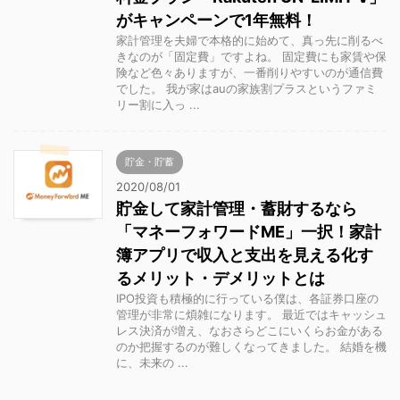
がキャンペーンで1年無料！
家計管理を夫婦で本格的に始めて、真っ先に削るべ
きなのが「固定費」ですよね。 固定費にも家賃や保
険など色々ありますが、一番削りやすいのが通信費
でした。 我が家はauの家族割プラスというファミ
リー割に入っ ...
貯金・貯蓄
2020/08/01
貯金して家計管理・蓄財するなら
「マネーフォワードME」一択！家計
簿アプリで収入と支出を見える化す
るメリット・デメリットとは
IPO投資も積極的に行っている僕は、各証券口座の
管理が非常に煩雑になります。 最近ではキャッシュ
レス決済が増え、なおさらどこにいくらお金がある
のか把握するのが難しくなってきました。 結婚を機
に、未来の ...