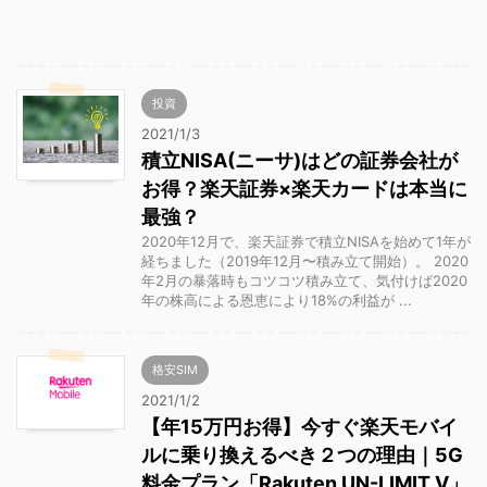
投資
2021/1/3
積立NISA(ニーサ)はどの証券会社が
お得？楽天証券×楽天カードは本当に
最強？
2020年12月で、楽天証券で積立NISAを始めて1年が
経ちました（2019年12月〜積み立て開始）。 2020
年2月の暴落時もコツコツ積み立て、気付けば2020
年の株高による恩恵により18%の利益が ...
格安SIM
2021/1/2
【年15万円お得】今すぐ楽天モバイ
ルに乗り換えるべき２つの理由｜5G
料金プラン「Rakuten UN-LIMIT V」