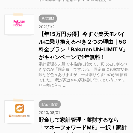
格安SIM
2021/1/2
【年15万円お得】今すぐ楽天モバイ
ルに乗り換えるべき２つの理由｜5G
料金プラン「Rakuten UN-LIMIT V」
がキャンペーンで1年無料！
家計管理を夫婦で本格的に始めて、真っ先に削るべ
きなのが「固定費」ですよね。 固定費にも家賃や保
険など色々ありますが、一番削りやすいのが通信費
でした。 我が家はauの家族割プラスというファミ
リー割に入っ ...
貯金・貯蓄
2020/08/01
貯金して家計管理・蓄財するなら
「マネーフォワードME」一択！家計