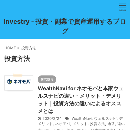
Investry - 投資・副業で資産運用するブロ
グ
HOME
>
投資方法
投資方法
株式投資
WealthNavi for ネオモバと本家ウェ
ルスナビの違い・メリット・デメリ
ット｜投資方法の違いによるオスス
メとは
2020/2/24
WealthNavi
,
ウェルスナビ
,
デ
メリット
,
ネオモバ
,
メリット
,
投資方法
,
通常
,
違い