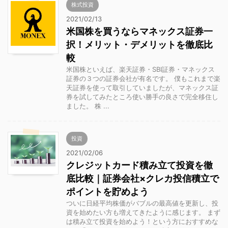
株式投資
2021/02/13
米国株を買うならマネックス証券一
択！メリット・デメリットを徹底比
較
米国株といえば、楽天証券・SBI証券・マネックス
証券の３つの証券会社が有名です。 僕もこれまで楽
天証券を使って取引していましたが、マネックス証
券を試してみたところ使い勝手の良さで完全移住し
ました。 株 ...
投資
2021/02/06
クレジットカード積み立て投資を徹
底比較｜証券会社×クレカ投信積立で
ポイントを貯めよう
ついに日経平均株価がバブルの最高値を更新し、投
資を始めたい方も増えてきたように感じます。 まず
は積み立て投資を始めよう！という方におすすめな