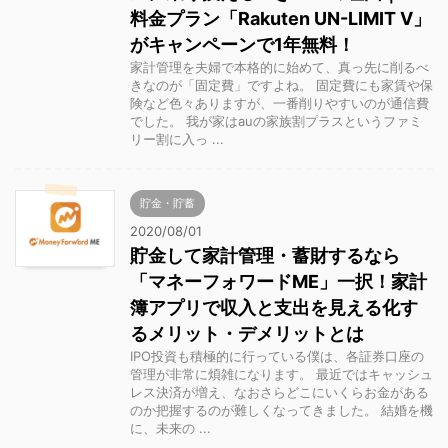
料金プラン「Rakuten UN-LIMIT V」
がキャンペーンで1年無料！
家計管理を夫婦で本格的に始めて、真っ先に削るべ
きなのが「固定費」ですよね。 固定費にも家賃や保
険など色々ありますが、一番削りやすいのが通信費
でした。 我が家はauの家族割プラスというファミ
リー割に入っ ...
貯金・貯蓄
2020/08/01
貯金して家計管理・蓄財するなら
「マネーフォワードME」一択！家計
簿アプリで収入と支出を見える化す
るメリット・デメリットとは
IPO投資も積極的に行っている僕は、各証券口座の
管理が非常に煩雑になります。 最近ではキャッシュ
レス決済が増え、なおさらどこにいくらお金がある
のか把握するのが難しくなってきました。 結婚を機
に、未来の ...