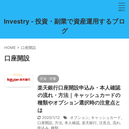
Investry - 投資・副業で資産運用するブロ
グ
HOME
>
口座開設
口座開設
貯金・貯蓄
楽天銀行口座開設申込み・本人確認
の流れ・方法｜キャッシュカードの
種類やオプション選択時の注意点と
は
2020/1/12
オプション
,
キャッシュカード
,
口座開設
,
方法
,
本人確認
,
楽天銀行
,
注意点
,
流れ
,
申込み
,
種類