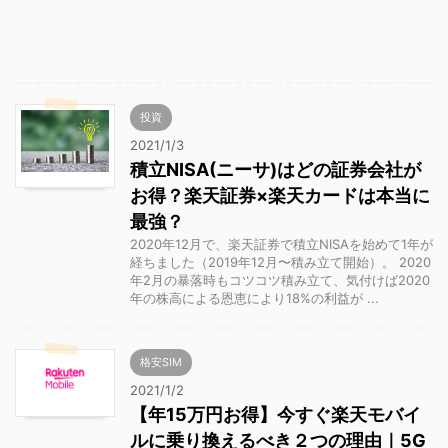
投資
2021/1/3
積立NISA(ニーサ)はどの証券会社が
お得？楽天証券×楽天カードは本当に
最強？
2020年12月で、楽天証券で積立NISAを始めて1年が
経ちました（2019年12月〜積み立て開始）。 2020
年2月の暴落時もコツコツ積み立て、気付けば2020
年の株高による恩恵により18%の利益が ...
格安SIM
2021/1/2
【年15万円お得】今すぐ楽天モバイ
ルに乗り換えるべき２つの理由｜5G