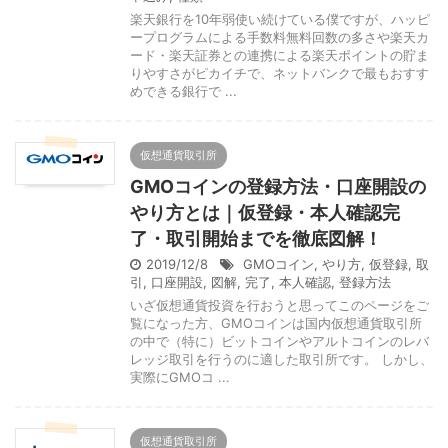
楽天銀行を10年弱使い続けている僕ですが、ハッピ
ープログラムによる手数料無料回数の多さや楽天カ
ード・楽天証券との連携による楽天ポイントの貯ま
りやすさがピカイチで、ネットバンクで最もおすす
めできる銀行で ...
仮想通貨取引所
GMOコインの登録方法・口座開設の
やり方とは｜仮登録・本人確認完
了・取引開始までを徹底図解！
2019/12/8
GMOコイン
,
やり方
,
仮登録
,
取
引
,
口座開設
,
図解
,
完了
,
本人確認
,
登録方法
いざ仮想通貨投資を行おうと思ってこのページをご
覧になった方、GMOコインは国内仮想通貨取引所
の中で（特に）ビットコインやアルトコインのレバ
レッジ取引を行うのに適した取引所です。 しかし、
実際にGMOコ ...
仮想通貨取引所