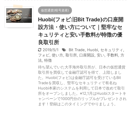
仮想通貨(暗号資産)
Huobi(フォビ:旧Bit Trade)の口座開
設方法・使い方について｜堅牢なセ
キュリティと安い手数料が特徴の優
良取引所
2019/5/1
Bit Trade
,
Huobi
,
セキュリティ
,
フォビ
,
使い方
,
取引所
,
口座開設
,
安い
,
手数料
,
方
法
,
特徴
待ち望んでいた大手海外取引所が、日本の仮想通貨
取引所を買収して金融庁認可を得て、上陸しまし
た。Huobi(フォビ)は金融庁認可を受けているBit
Tradeを買収し、堅牢なセキュリティで有名ね
Huobi本家のシステムを利用して日本で改めて取引
所をオープンしました。※12,1月はHuobiスタートキ
ャンペーンで1000円分のリップルがプレゼントされ
ます！登録はこのタイミングでやりましょう。