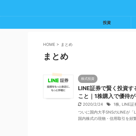
投資
HOME
>
まとめ
まとめ
株式投資
LINE証券で賢く投資
こと｜1株購入で優待
2020/2/24
1株
,
LINE証
ついに国内大手SNSのLINEが
国内株式の現物・信用取引を頻繁