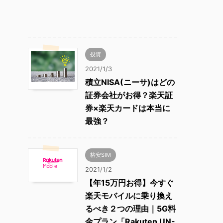
投資
2021/1/3
積立NISA(ニーサ)はどの
証券会社がお得？楽天証
券×楽天カードは本当に
最強？
格安SIM
2021/1/2
【年15万円お得】今すぐ
楽天モバイルに乗り換え
るべき２つの理由｜5G料
金プラン「Rakuten UN-