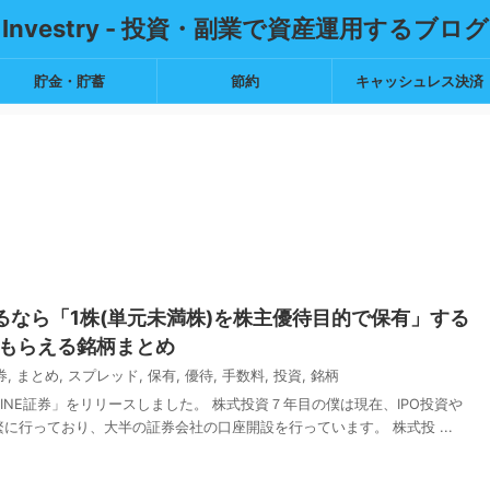
Investry - 投資・副業で資産運用するブログ
貯金・貯蓄
節約
キャッシュレス決済
するなら「1株(単元未満株)を株主優待目的で保有」する
がもらえる銘柄まとめ
券
,
まとめ
,
スプレッド
,
保有
,
優待
,
手数料
,
投資
,
銘柄
「LINE証券」をリリースしました。 株式投資７年目の僕は現在、IPO投資や
に行っており、大半の証券会社の口座開設を行っています。 株式投 ...