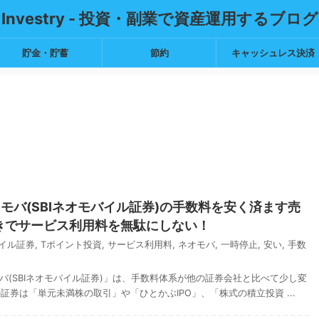
Investry - 投資・副業で資産運用するブログ
貯金・貯蓄
節約
キャッシュレス決済
モバ(SBIネオモバイル証券)の手数料を安く済ます売
きでサービス利用料を無駄にしない！
バイル証券
,
Tポイント投資
,
サービス利用料
,
ネオモバ
,
一時停止
,
安い
,
手数
バ(SBIネオモバイル証券)」は、手数料体系が他の証券会社と比べて少し変
ル証券は「単元未満株の取引」や「ひとかぶIPO」、「株式の積立投資 ...