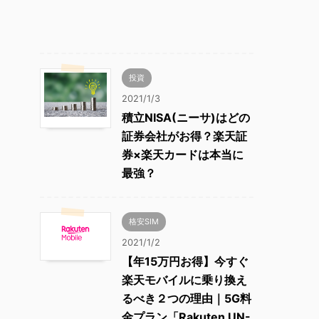
投資
2021/1/3
積立NISA(ニーサ)はどの
証券会社がお得？楽天証
券×楽天カードは本当に
最強？
格安SIM
2021/1/2
【年15万円お得】今すぐ
楽天モバイルに乗り換え
るべき２つの理由｜5G料
金プラン「Rakuten UN-