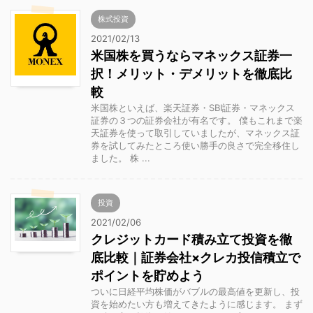
株式投資
2021/02/13
米国株を買うならマネックス証券一
択！メリット・デメリットを徹底比
較
米国株といえば、楽天証券・SBI証券・マネックス
証券の３つの証券会社が有名です。 僕もこれまで楽
天証券を使って取引していましたが、マネックス証
券を試してみたところ使い勝手の良さで完全移住し
ました。 株 ...
投資
2021/02/06
クレジットカード積み立て投資を徹
底比較｜証券会社×クレカ投信積立で
ポイントを貯めよう
ついに日経平均株価がバブルの最高値を更新し、投
資を始めたい方も増えてきたように感じます。 まず