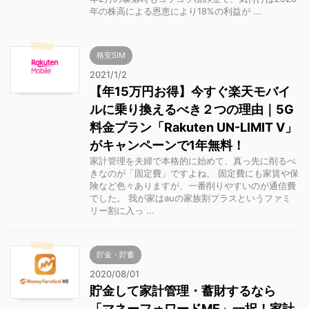
年の株高による恩恵により18%の利益が ...
格安SIM
2021/1/2
【年15万円お得】今すぐ楽天モバイ
ルに乗り換えるべき２つの理由｜5G
料金プラン「Rakuten UN-LIMIT V」
がキャンペーンで1年無料！
家計管理を夫婦で本格的に始めて、真っ先に削るべ
きなのが「固定費」ですよね。 固定費にも家賃や保
険など色々ありますが、一番削りやすいのが通信費
でした。 我が家はauの家族割プラスというファミ
リー割に入っ ...
貯金・貯蓄
2020/08/01
貯金して家計管理・蓄財するなら
「マネーフォワードME」一択！家計