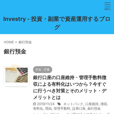
Investry - 投資・副業で資産運用するブロ
グ
HOME
>
銀行預金
銀行預金
貯金・貯蓄
銀行口座の口座維持・管理手数料徴
収による有料化はいつから？今すぐ
に行うべき対策とそのメリット・デ
メリットとは
2019/11/24
ネットバンク
,
口座維持
,
徴収
,
有料化
,
理由
,
管理手数料
,
証券口座
,
銀行預金