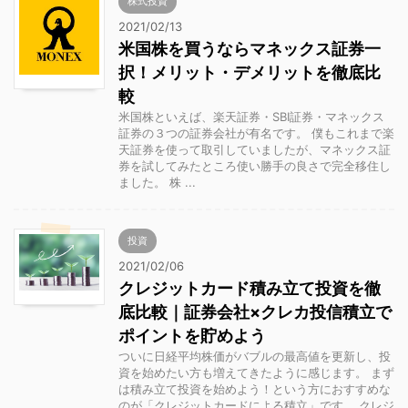
株式投資
2021/02/13
米国株を買うならマネックス証券一
択！メリット・デメリットを徹底比
較
米国株といえば、楽天証券・SBI証券・マネックス
証券の３つの証券会社が有名です。 僕もこれまで楽
天証券を使って取引していましたが、マネックス証
券を試してみたところ使い勝手の良さで完全移住し
ました。 株 ...
投資
2021/02/06
クレジットカード積み立て投資を徹
底比較｜証券会社×クレカ投信積立で
ポイントを貯めよう
ついに日経平均株価がバブルの最高値を更新し、投
資を始めたい方も増えてきたように感じます。 まず
は積み立て投資を始めよう！という方におすすめな
のが「クレジットカードによる積立」です。 クレジ