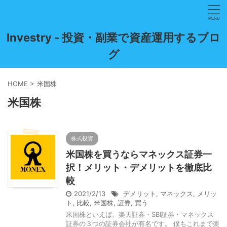
Investry - 投資・副業で資産運用するブロ
グ
HOME
>
米国株
米国株
株式投資
米国株を買うならマネックス証券一
択！メリット・デメリットを徹底比
較
2021/2/13
デメリット
,
マネックス
,
メリッ
ト
,
比較
,
米国株
,
証券
,
買う
米国株といえば、楽天証券・SBI証券・マネックス
証券の３つの証券会社が有名です。 僕もこれまで楽