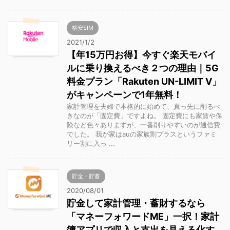
格安SIM
2021/1/2
【年15万円お得】今すぐ楽天モバイ
ルに乗り換えるべき２つの理由｜5G
料金プラン「Rakuten UN-LIMIT V」
がキャンペーンで1年無料！
家計管理を夫婦で本格的に始めて、真っ先に削るべ
きなのが「固定費」ですよね。 固定費にも家賃や保
険など色々ありますが、一番削りやすいのが通信費
でした。 我が家はauの家族割プラスというファミ
リー割に入っ ...
貯金・貯蓄
2020/08/01
貯金して家計管理・蓄財するなら
「マネーフォワードME」一択！家計
簿アプリで収入と支出を見える化す